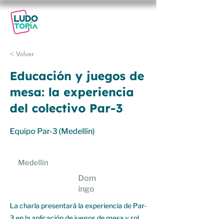
29-30
NOV
2025
< Volver
Educación y juegos de
mesa: la experiencia
del colectivo Par-3
Equipo Par-3 (Medellín)
Medellín
Dom
ingo
La charla presentará la experiencia de Par-
3 en la aplicación de juegos de mesa y rol