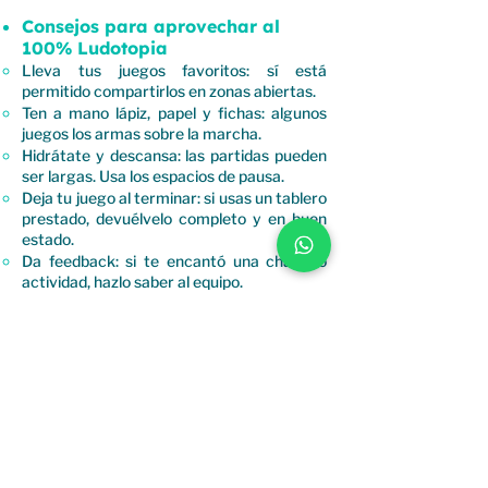
Consejos para aprovechar al
100% Ludotopia
Lleva tus juegos favoritos: sí está
permitido compartirlos en zonas abiertas.
Ten a mano lápiz, papel y fichas: algunos
juegos los armas sobre la marcha.
Hidrátate y descansa: las partidas pueden
ser largas. Usa los espacios de pausa.
Deja tu juego al terminar: si usas un tablero
prestado, devuélvelo completo y en buen
estado.
Da feedback: si te encantó una charla o
actividad, hazlo saber al equipo.
¿Tienes dudas o necesitas ayuda?
Busca a los miembros del staff
(identificados con camisetas oficiales) o
acércate al punto de información. También
puedes contactarnos a través de:
Correo
:
contacto@ludotopia.co
Redes sociales
: @LudotopiaCO