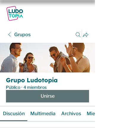
29-30
NOV
2025
Grupos
Grupo Ludotopia
Público
·
4 miembros
Unirse
Discusión
Multimedia
Archivos
Miembros