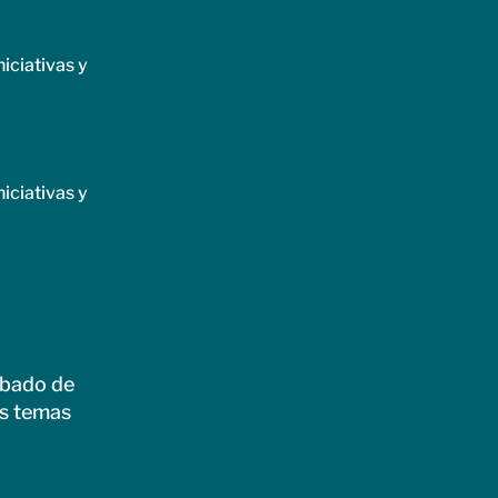
iciativas y
iciativas y
ábado de
os temas