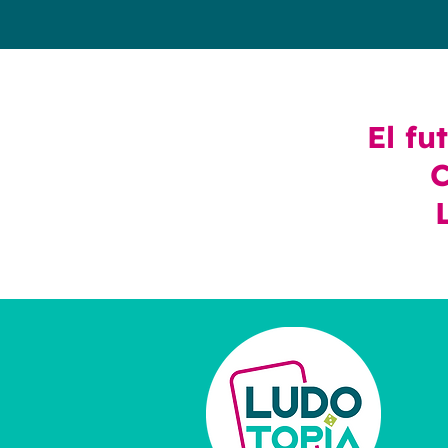
El fu
C